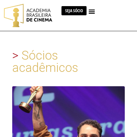
SEJA SÓCIO
>
Sócios
acadêmicos