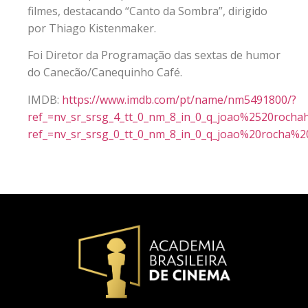
filmes, destacando “Canto da Sombra”, dirigido
por Thiago Kistenmaker.
Foi Diretor da Programação das sextas de humor
do Canecão/Canequinho Café.
IMDB:
https://www.imdb.com/pt/name/nm5491800/?
ref_=nv_sr_srsg_4_tt_0_nm_8_in_0_q_joao%2520roch
ref_=nv_sr_srsg_0_tt_0_nm_8_in_0_q_joao%20rocha%2