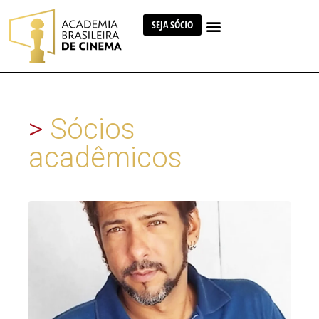
SEJA SÓCIO
>
Sócios
acadêmicos