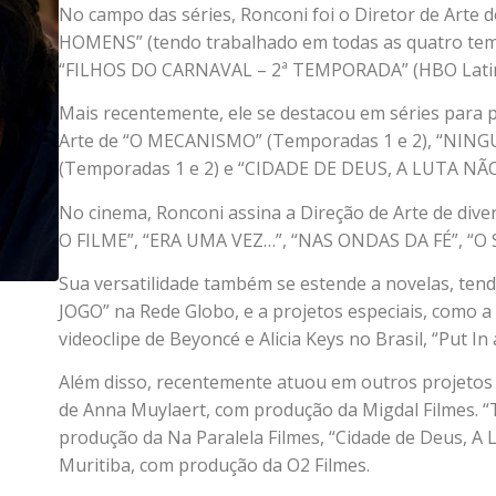
No campo das séries, Ronconi foi o Diretor de Art
HOMENS” (tendo trabalhado em todas as quatro temp
“FILHOS DO CARNAVAL – 2ª TEMPORADA” (HBO Latin
Mais recentemente, ele se destacou em séries para 
Arte de “O MECANISMO” (Temporadas 1 e 2), “NIN
(Temporadas 1 e 2) e “CIDADE DE DEUS, A LUTA NÃ
No cinema, Ronconi assina a Direção de Arte de di
O FILME”, “ERA UMA VEZ…”, “NAS ONDAS DA FÉ”, “
Sua versatilidade também se estende a novelas, tend
JOGO” na Rede Globo, e a projetos especiais, como a
videoclipe de Beyoncé e Alicia Keys no Brasil, “Put In
Além disso, recentemente atuou em outros projetos q
de Anna Muylaert, com produção da Migdal Filmes. “
produção da Na Paralela Filmes, “Cidade de Deus, A 
Muritiba, com produção da O2 Filmes.