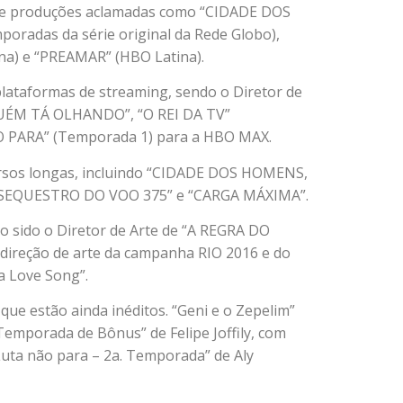
e de produções aclamadas como “CIDADE DOS
oradas da série original da Rede Globo),
a) e “PREAMAR” (HBO Latina).
plataformas de streaming, sendo o Diretor de
GUÉM TÁ OLHANDO”, “O REI DA TV”
O PARA” (Temporada 1) para a HBO MAX.
versos longas, incluindo “CIDADE DOS HOMENS,
O SEQUESTRO DO VOO 375” e “CARGA MÁXIMA”.
o sido o Diretor de Arte de “A REGRA DO
 direção de arte da campanha RIO 2016 e do
 a Love Song”.
ue estão ainda inéditos. “Geni e o Zepelim”
Temporada de Bônus” de Felipe Joffily, com
Luta não para – 2a. Temporada” de Aly