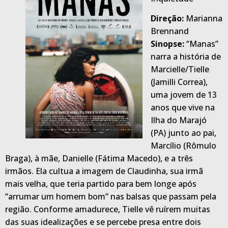
Direção:
Marianna
Brennand
Sinopse:
“Manas”
narra a história de
Marcielle/Tielle
(Jamilli Correa),
uma jovem de 13
anos que vive na
Ilha do Marajó
(PA) junto ao pai,
Marcílio (Rômulo
Braga), à mãe, Danielle (Fátima Macedo), e a três
irmãos. Ela cultua a imagem de Claudinha, sua irmã
mais velha, que teria partido para bem longe após
“arrumar um homem bom” nas balsas que passam pela
região. Conforme amadurece, Tielle vê ruírem muitas
das suas idealizações e se percebe presa entre dois