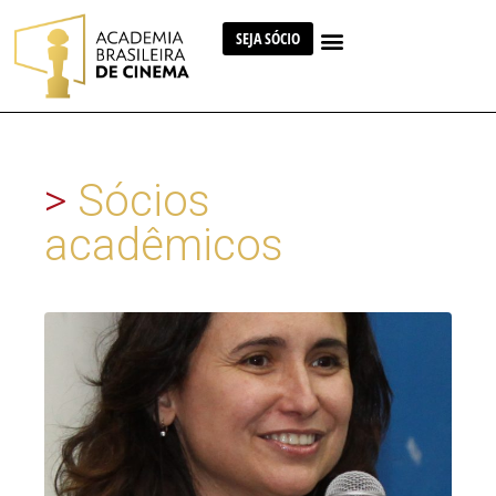
SEJA SÓCIO
>
Sócios
acadêmicos