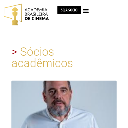
SEJA SÓCIO
>
Sócios
acadêmicos