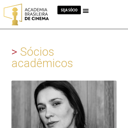
SEJA SÓCIO
>
Sócios
acadêmicos