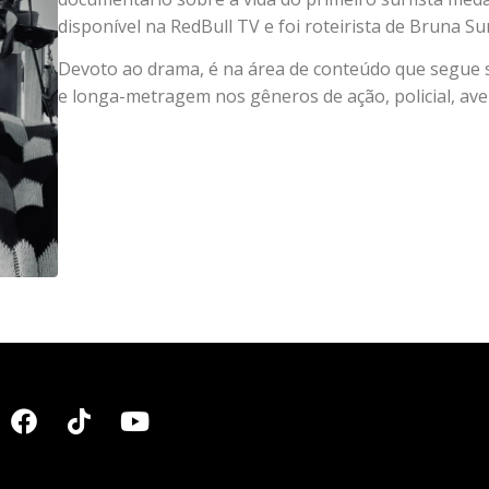
disponível na RedBull TV e foi roteirista de Bruna Sur
Devoto ao drama, é na área de conteúdo que segue s
e longa-metragem nos gêneros de ação, policial, ave