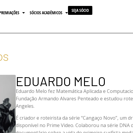
SEJA SÓCIO
PREMIAÇÕES
SÓCIOS ACADÊMICOS
os
EDUARDO MELO
Eduardo Melo fez Matemática Aplicada e Computacio
Fundação Armando Alvares Penteado e estudou rote
Angeles.
É criador e roteirista da série “Cangaço Novo”, um 
disponível no Prime Video. Colaborou na série DNA do
documentário sobre a vida do primeiro surfista medal