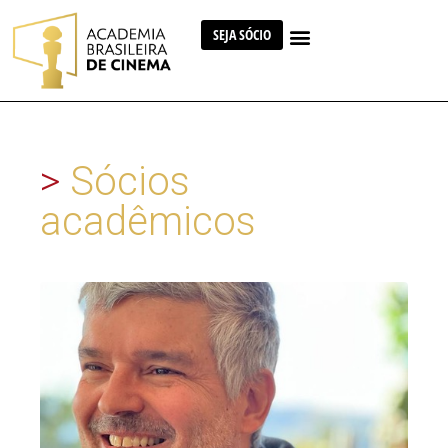
SEJA SÓCIO
>
Sócios
acadêmicos