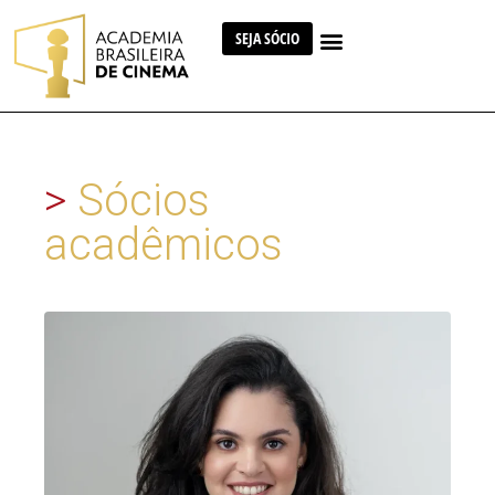
SEJA SÓCIO
>
Sócios
acadêmicos