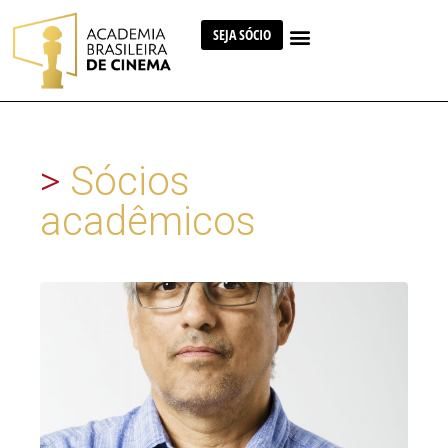
SEJA SÓCIO
>
Sócios
acadêmicos