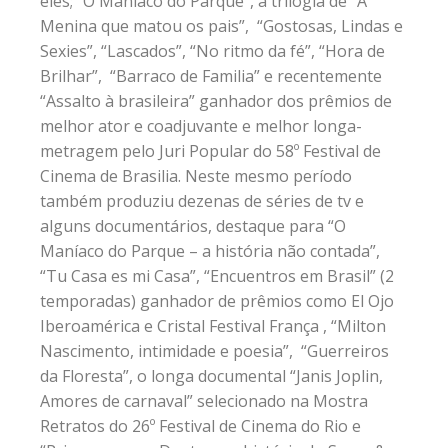
eles; “O Maníaco do Parque”, a trilogia de “A
Menina que matou os pais”, “Gostosas, Lindas e
Sexies”, “Lascados”, “No ritmo da fé”, “Hora de
Brilhar”, “Barraco de Familia” e recentemente
“Assalto à brasileira” ganhador dos prêmios de
melhor ator e coadjuvante e melhor longa-
metragem pelo Juri Popular do 58º Festival de
Cinema de Brasilia. Neste mesmo período
também produziu dezenas de séries de tv e
alguns documentários, destaque para “O
Maníaco do Parque – a história não contada”,
“Tu Casa es mi Casa”, “Encuentros em Brasil” (2
temporadas) ganhador de prêmios como El Ojo
Iberoamérica e Cristal Festival França , “Milton
Nascimento, intimidade e poesia”, “Guerreiros
da Floresta”, o longa documental “Janis Joplin,
Amores de carnaval” selecionado na Mostra
Retratos do 26º Festival de Cinema do Rio e