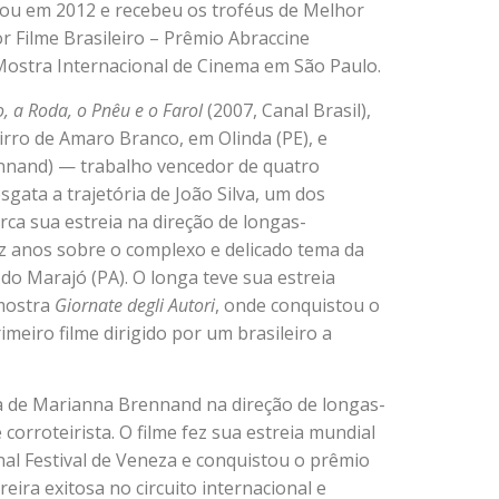
ou em 2012 e recebeu os troféus de Melhor
 Filme Brasileiro – Prêmio Abraccine
ª Mostra Internacional de Cinema em São Paulo.
, a Roda, o Pnêu e o Farol
(2007, Canal Brasil),
airro de Amaro Branco, em Olinda (PE), e
ennand) — trabalho vencedor de quatro
gata a trajetória de João Silva, um dos
rca sua estreia na direção de longas-
ez anos sobre o complexo e delicado tema da
 do Marajó (PA). O longa teve sua estreia
 mostra
Giornate
degli Autori
, onde conquistou o
imeiro filme dirigido por um brasileiro a
a de Marianna Brennand na direção de longas-
corroteirista. O filme fez sua estreia mundial
onal Festival de Veneza e conquistou o prêmio
ra exitosa no circuito internacional e