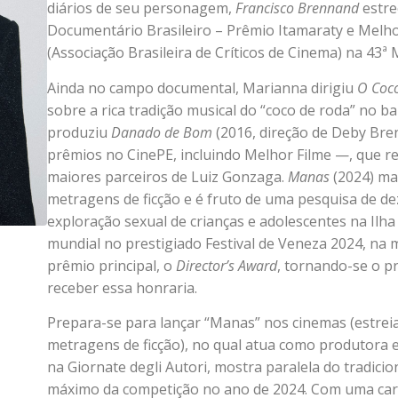
diários de seu personagem,
Francisco Brennand
estre
Documentário Brasileiro – Prêmio Itamaraty e Melhor
(Associação Brasileira de Críticos de Cinema) na 43
Ainda no campo documental, Marianna dirigiu
O Coco
sobre a rica tradição musical do “coco de roda” no b
produziu
Danado de Bom
(2016, direção de Deby Br
prêmios no CinePE, incluindo Melhor Filme —, que res
maiores parceiros de Luiz Gonzaga.
Manas
(2024) ma
metragens de ficção e é fruto de uma pesquisa de d
exploração sexual de crianças e adolescentes na Ilha
mundial no prestigiado Festival de Veneza 2024, na
prêmio principal, o
Director’s Award
, tornando-se o pr
receber essa honraria.
Prepara-se para lançar “Manas” nos cinemas (estrei
metragens de ficção), no qual atua como produtora e 
na Giornate degli Autori, mostra paralela do tradici
máximo da competição no ano de 2024. Com uma carrei