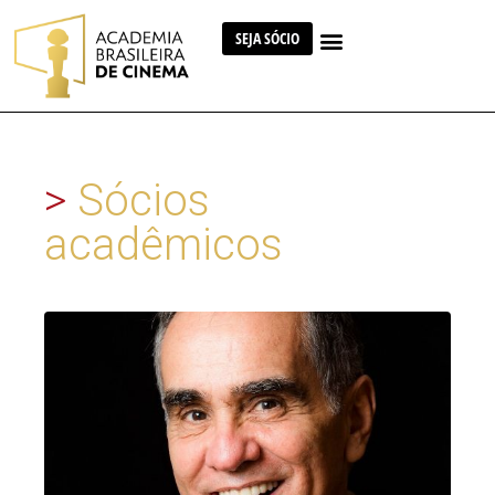
SEJA SÓCIO
>
Sócios
acadêmicos