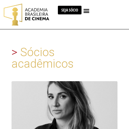
SEJA SÓCIO
>
Sócios
acadêmicos