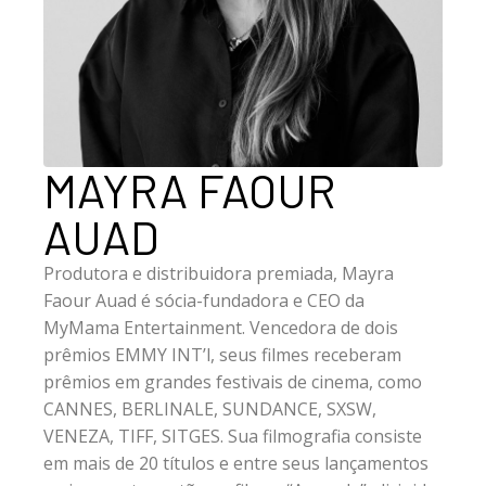
MAYRA FAOUR
AUAD
Produtora e distribuidora premiada, Mayra
Faour Auad é sócia-fundadora e CEO da
MyMama Entertainment. Vencedora de dois
prêmios EMMY INT’l, seus filmes receberam
prêmios em grandes festivais de cinema, como
CANNES, BERLINALE, SUNDANCE, SXSW,
VENEZA, TIFF, SITGES. Sua filmografia consiste
em mais de 20 títulos e entre seus lançamentos