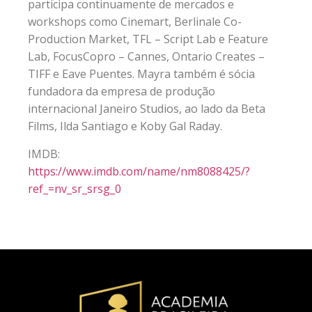
participa continuamente de mercados e
workshops como Cinemart, Berlinale Co-
Production Market, TFL – Script Lab e Feature
Lab, FocusCopro – Cannes, Ontario Creates –
TIFF e Eave Puentes. Mayra também é sócia
fundadora da empresa de produção
internacional Janeiro Studios, ao lado da Beta
Films, Ilda Santiago e Koby Gal Raday.
IMDB:
https://www.imdb.com/name/nm8088425/?
ref_=nv_sr_srsg_0