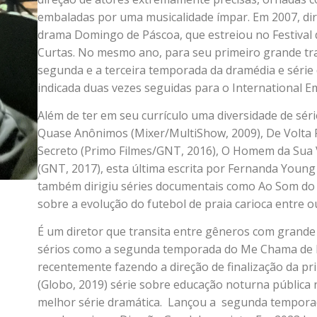
embaladas por uma musicalidade ímpar. Em 2007, diri
drama Domingo de Páscoa, que estreiou no Festival 
Curtas. No mesmo ano, para seu primeiro grande trab
segunda e a terceira temporada da dramédia e série 
indicada duas vezes seguidas para o International
Além de ter em seu currículo uma diversidade de sér
Quase Anônimos (Mixer/MultiShow, 2009), De Volta P
Secreto (Primo Filmes/GNT, 2016), O Homem da Sua Vi
(GNT, 2017), esta última escrita por Fernanda Youn
também dirigiu séries documentais como Ao Som do 
sobre a evolução do futebol de praia carioca entre 
É um diretor que transita entre gêneros com grande 
sérios como a segunda temporada do Me Chama de Br
recentemente fazendo a direção de finalização da 
(Globo, 2019) série sobre educação noturna pública
melhor série dramática. Lançou a segunda tempor