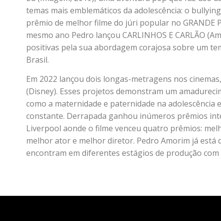
temas mais emblemáticos da adolescência: o bullyin
prêmio de melhor filme do júri popular no GRANDE 
mesmo ano Pedro lançou CARLINHOS E CARLÃO (Amaz
positivas pela sua abordagem corajosa sobre um tem
Brasil.
Em 2022 lançou dois longas-metragens nos cinemas,
(Disney). Esses projetos demonstram um amadurecim
como a maternidade e paternidade na adolescência e
constante. Derrapada ganhou inúmeros prêmios inter
Liverpool aonde o filme venceu quatro prêmios: melho
melhor ator e melhor diretor. Pedro Amorim já está 
encontram em diferentes estágios de produção com 