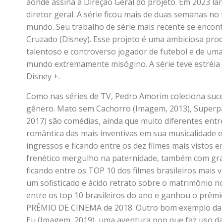
aonde assina a Direção Geral do projeto. Em 2023 lan
diretor geral. A série ficou mais de duas semanas no
mundo. Seu trabalho de série mais recente se encont
Cruzado (Disney). Esse projeto é uma ambiciosa prod
talentoso e controverso jogador de futebol e de um
mundo extremamente misógino. A série teve estréia e
Disney +.
Como nas séries de TV, Pedro Amorim coleciona suce
gênero. Mato sem Cachorro (Imagem, 2013), Superpai
2017) são comédias, ainda que muito diferentes ent
romântica das mais inventivas em sua musicalidade e
ingressos e ficando entre os dez filmes mais vistos 
frenético mergulho na paternidade, também com gra
ficando entre os TOP 10 dos filmes brasileiros mais v
um sofisticado e ácido retrato sobre o matrimônio no
entre os top 10 brasileiros do ano e ganhou o prê
PRÊMIO DE CINEMA de 2018. Outro bom exemplo da ver
Eu (Imagem, 2019), uma aventura pop que faz uso d