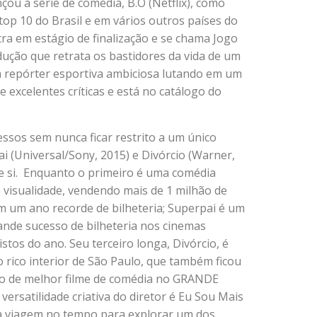
çou a série de comédia, B.O (Netflix), como
 top 10 do Brasil e em vários outros países do
ra em estágio de finalização e se chama Jogo
ução que retrata os bastidores da vida de um
a repórter esportiva ambiciosa lutando em um
 excelentes críticas e está no catálogo do
ssos sem nunca ficar restrito a um único
 (Universal/Sony, 2015) e Divórcio (Warner,
re si. Enquanto o primeiro é uma comédia
 visualidade, vendendo mais de 1 milhão de
em um ano recorde de bilheteria; Superpai é um
nde sucesso de bilheteria nos cinemas
istos do ano. Seu terceiro longa, Divórcio, é
 rico interior de São Paulo, que também ficou
mio de melhor filme de comédia no GRANDE
satilidade criativa do diretor é Eu Sou Mais
a viagem no tempo para explorar um dos