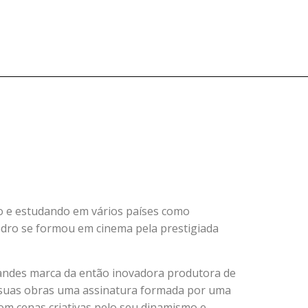
 e estudando em vários países como
Pedro se formou em cinema pela prestigiada
grandes marca da então inovadora produtora de
 suas obras uma assinatura formada por uma
om cenas criativas pelo seu dinamismo e