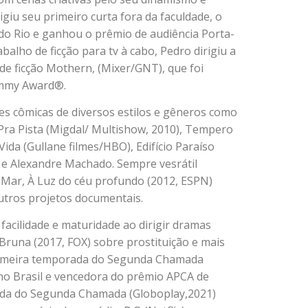
giu seu primeiro curta fora da faculdade, o
do Rio e ganhou o prêmio de audiência Porta-
alho de ficção para tv à cabo, Pedro dirigiu a
de ficção Mothern, (Mixer/GNT), que foi
 Emmy Award®.
ies cômicas de diversos estilos e gêneros como
ra Pista (Migdal/ Multishow, 2010), Tempero
da (Gullane filmes/HBO), Edifício Paraíso
g e Alexandre Machado. Sempre vesrátil
Mar, À Luz do céu profundo (2012, ESPN)
outros projetos documentais.
facilidade e maturidade ao dirigir dramas
una (2017, FOX) sobre prostituição e mais
primeira temporada do Segunda Chamada
 no Brasil e vencedora do prêmio APCA de
ada do Segunda Chamada (Globoplay,2021)