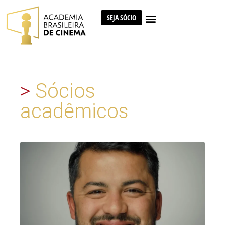
SEJA SÓCIO
>
Sócios
acadêmicos