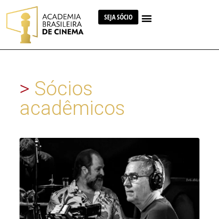
SEJA SÓCIO
>
Sócios
acadêmicos